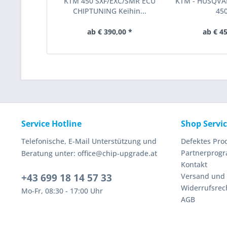
KTM 450 SXF/EXC/SMR ECU
KTM - HUSQVA
CHIPTUNING Keihin...
450
ab € 390,00 *
ab € 45
Service Hotline
Shop Servi
Telefonische, E-Mail Unterstützung und
Defektes Pro
Partnerprog
Beratung unter: office@chip-upgrade.at
Kontakt
+43 699 18 14 57 33
Versand und
Widerrufsrec
Mo-Fr, 08:30 - 17:00 Uhr
AGB