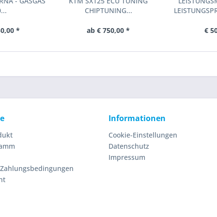
RNA - GASGAS
KTM SX125 ECU TUNING
LEISTUNGS
...
CHIPTUNING...
LEISTUNGSP
DE
0,00 *
ab € 750,00 *
€ 5
ce
Informationen
dukt
Cookie-Einstellungen
ramm
Datenschutz
Impressum
 Zahlungsbedingungen
ht