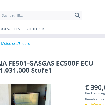
OOLS/FILES
ZUBEHÖR
Motocross/Enduro
A FE501-GASGAS EC500F ECU
.031.000 Stufe1
€ 390,
Der Rechnungsb
Umsatzsteuer
Lieferzeit